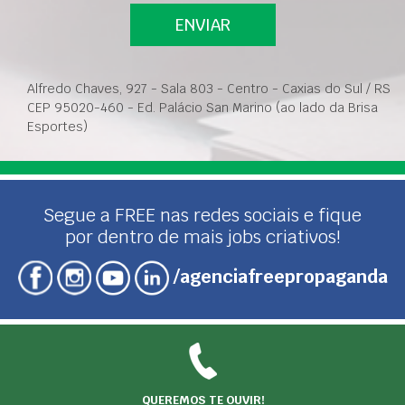
ENVIAR
Alfredo Chaves, 927 - Sala 803 - Centro - Caxias do Sul / RS
CEP 95020-460 - Ed. Palácio San Marino (ao lado da Brisa
Esportes)
Segue a FREE nas redes sociais e fique
por dentro de mais jobs criativos!
/agenciafreepropaganda
QUEREMOS TE OUVIR!